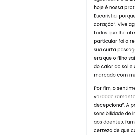
hoje é nossa prot
Eucaristia, porqu
coração”. Vive a
todos que lhe at
particular foi a 
sua curta passag
era que o filho s
do calor do sol 
marcado com muit
Por fim, o senti
verdadeiramente 
decepciona”. A p
sensibilidade de 
aos doentes, fami
certeza de que c