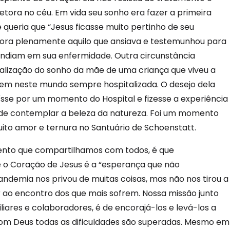
etora no céu. Em vida seu sonho era fazer a primeira
e queria que “Jesus ficasse muito pertinho de seu
gora plenamente aquilo que ansiava e testemunhou para
endiam em sua enfermidade. Outra circunstância
realização do sonho da mãe de uma criança que viveu a
em neste mundo sempre hospitalizada. O desejo dela
aísse por um momento do Hospital e fizesse a experiência
e de contemplar a beleza da natureza. Foi um momento
o amor e ternura no Santuário de Schoenstatt.
mento que compartilhamos com todos, é que
o Coração de Jesus é a “esperança que não
andemia nos privou de muitas coisas, mas não nos tirou a
ir ao encontro dos que mais sofrem. Nossa missão junto
liares e colaboradores, é de encorajá-los e levá-los a
om Deus todas as dificuldades são superadas. Mesmo em