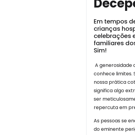
Decep
Em tempos de
crianças hosp
celebrações 
familiares do
Sim!
A generosidade d
conhece limites.
nossa prática cot
significa algo e
ser meticulosame
repercuta em pre
As pessoas se en
do eminente peri