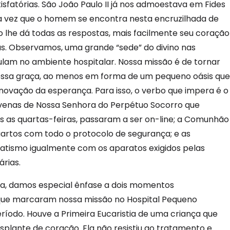
isfatórias. São João Paulo II já nos admoestava em Fides
oda vez que o homem se encontra nesta encruzilhada de
o lhe dá todas as respostas, mais facilmente seu coração
us. Observamos, uma grande “sede” do divino nas
ulam no ambiente hospitalar. Nossa missão é de tornar
 essa graça, ao menos em forma de um pequeno oásis que
novação da esperança. Para isso, o verbo que impera é o
ovenas de Nossa Senhora do Perpétuo Socorro que
 as quartas-feiras, passaram a ser on-line; a Comunhão
quartos com todo o protocolo de segurança; e as
atismo igualmente com os aparatos exigidos pelas
árias.
ha, damos especial ênfase a dois momentos
que marcaram nossa missão no Hospital Pequeno
ríodo. Houve a Primeira Eucaristia de uma criança que
splante de coração. Ela não resistiu ao tratamento e