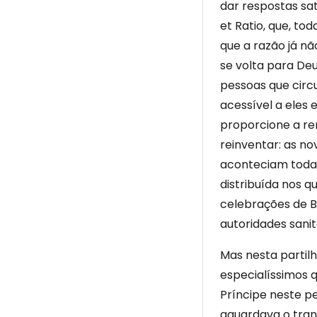
dar respostas sat
et Ratio, que, t
que a razão já nã
se volta para De
pessoas que circ
acessível a eles
proporcione a re
reinventar: as n
aconteciam todas
distribuída nos 
celebrações de B
autoridades sanit
Mas nesta partil
especialíssimos 
Príncipe neste pe
aguardava o tran