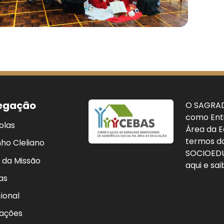
egação
O SAGRADO
como Enti
olas
Área da E
termos da
ho Cleliano
SOCIOEDU
 da Missão
aqui e sai
as
ional
cações