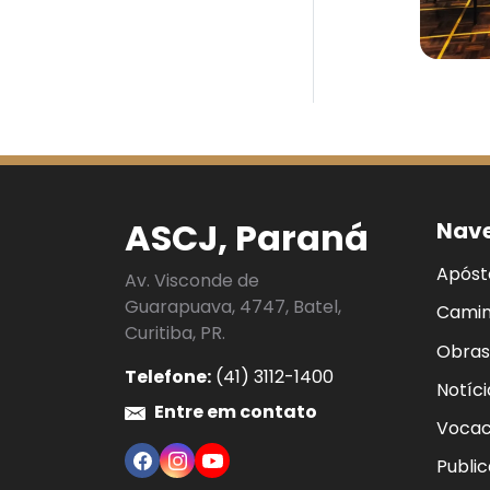
ASCJ, Paraná
Nav
Apóst
Av. Visconde de
Guarapuava, 4747, Batel,
Camin
Curitiba, PR.
Obras
Telefone:
(41) 3112-1400
Notíci
Entre em contato
Vocac
Publi