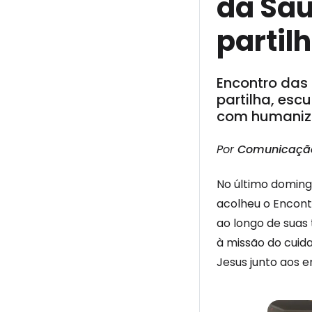
da Saú
partil
Encontro das
partilha, esc
com humaniza
Por
Comunicaçã
No último domingo
acolheu o Encontr
ao longo de suas
à missão do cuid
Jesus junto aos 